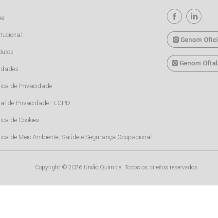
me
itucional
dutos
idades
tica de Privacidade
al de Privacidade - LGPD
tica de Cookies
ítica de Meio Ambiente, Saúde e Segurança Ocupacional
Copyright © 2026 União Química. Todos os direitos reservados.