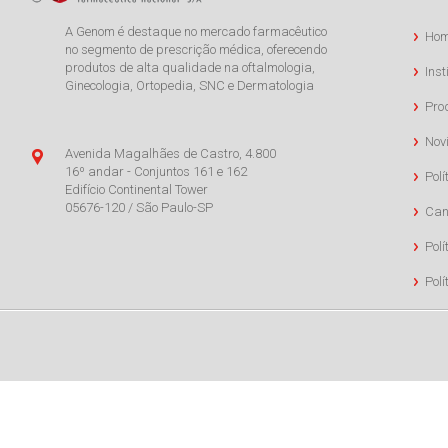
A Genom é destaque no mercado farmacêutico
Ho
no segmento de prescrição médica, oferecendo
produtos de alta qualidade na oftalmologia,
Inst
Ginecologia, Ortopedia, SNC e Dermatologia
Pro
Nov
Avenida Magalhães de Castro, 4.800
16º andar - Conjuntos 161 e 162
Polí
Edifício Continental Tower
05676-120 / São Paulo-SP
Can
Polí
Pol