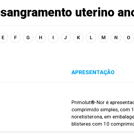
 sangramento uterino an
APRESENTAÇÃO
Primolut®-Nor é apresenta
comprimido simples, com 1
noretisterona, em embalag
blísteres com 10 comprimi