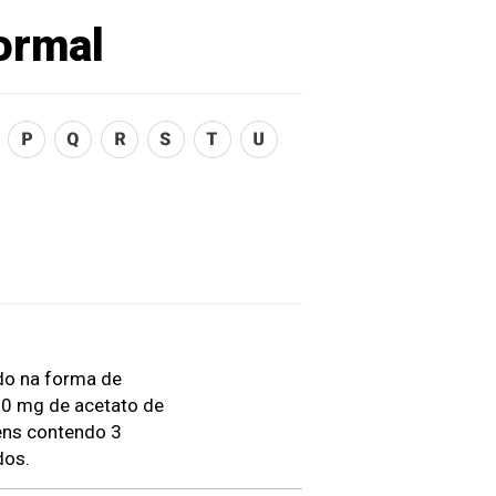
ormal
do na forma de
0 mg de acetato de
ens contendo 3
dos.