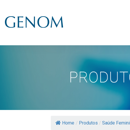
Home
/
Produtos
/
Saúde Femini