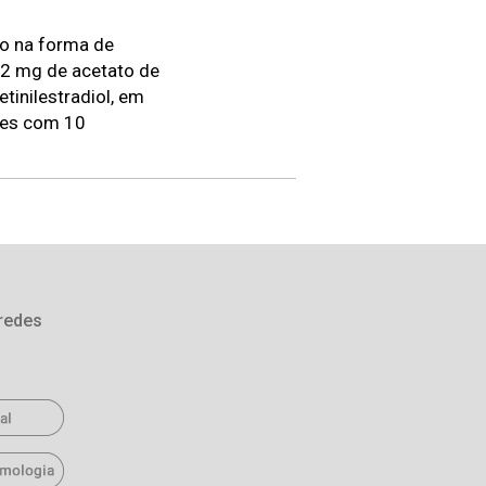
o na forma de
2 mg de acetato de
tinilestradiol, em
res com 10
redes