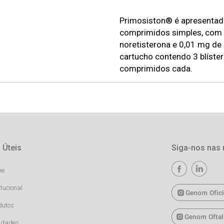
Primosiston® é apresentad
comprimidos simples, com 
noretisterona e 0,01 mg de e
cartucho contendo 3 blíste
comprimidos cada.
 Úteis
Siga-nos nas 
me
itucional
dutos
idades