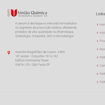
Links
A Genom é destaque no mercado farmacêutico
Ho
no segmento de prescrição médica, oferecendo
produtos de alta qualidade na oftalmologia,
Inst
Ginecologia, Ortopedia, SNC e Dermatologia
Pro
Nov
Avenida Magalhães de Castro, 4.800
16º andar - Conjuntos 161 e 162
Polí
Edifício Continental Tower
05676-120 / São Paulo-SP
Can
Polí
Pol