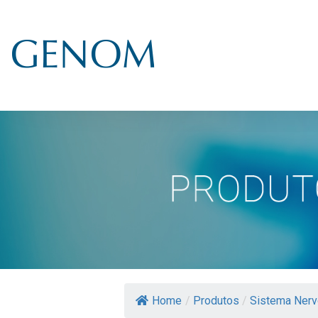
Home
/
Produtos
/
Sistema Nerv