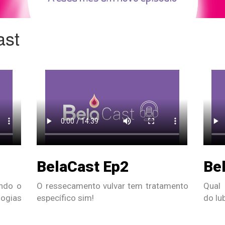
ast
BelaCast Ep2
Be
ndo o
O ressecamento vulvar tem tratamento
Qual 
ogias
específico sim!
do lu