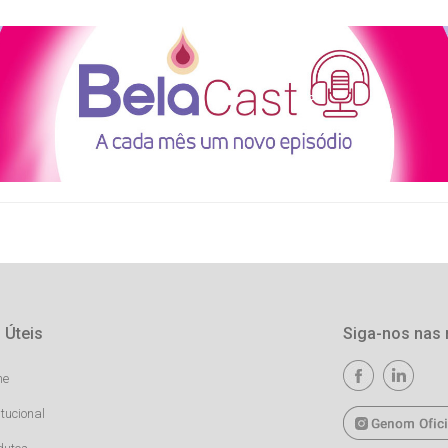
 Úteis
Siga-nos nas 
me
itucional